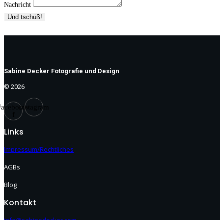
Nachricht
Und tschüß!
Sabine Decker Fotografie und Design
© 2026
Facebook-
Instagram
f
Links
Impressum/Rechtliches
AGBs
Blog
Kontakt
info@sabinedecker.com